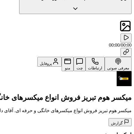
00:00
/
00:00
پروفایل
معرفی صوتی
ارتباطات
چت
منو
میکسر هوم تبریز فروش انواع میکسرهای خان
‫میکسر هوم تبریز فروش انواع میکسرهای خانگی و حرفه ای. آقای دلیری : 69437
گزارش